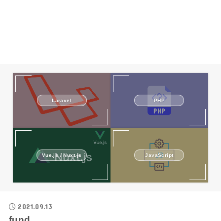
Laravel
PHP
Vue.js / Nuxt.js
JavaScript
2021.09.13
fund