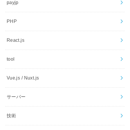
payjp
PHP
React.js
tool
Vue.js / Nuxt.js
サーバー
技術