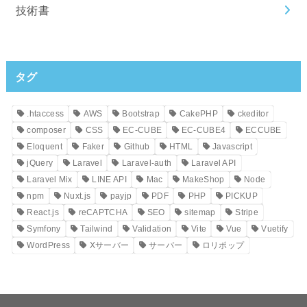
技術書
タグ
.htaccess
AWS
Bootstrap
CakePHP
ckeditor
composer
CSS
EC-CUBE
EC-CUBE4
ECCUBE
Eloquent
Faker
Github
HTML
Javascript
jQuery
Laravel
Laravel-auth
Laravel API
Laravel Mix
LINE API
Mac
MakeShop
Node
npm
Nuxt.js
payjp
PDF
PHP
PICKUP
React.js
reCAPTCHA
SEO
sitemap
Stripe
Symfony
Tailwind
Validation
Vite
Vue
Vuetify
WordPress
Xサーバー
サーバー
ロリポップ