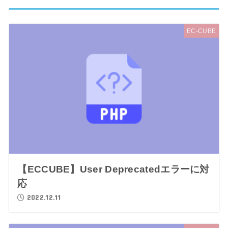
EC-CUBE
【ECCUBE】User Deprecatedエラーに対
応
2022.12.11