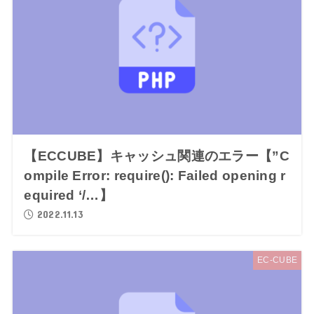
【ECCUBE】キャッシュ関連のエラー【”C
ompile Error: require(): Failed opening r
equired ‘/…】
2022.11.13
EC-CUBE