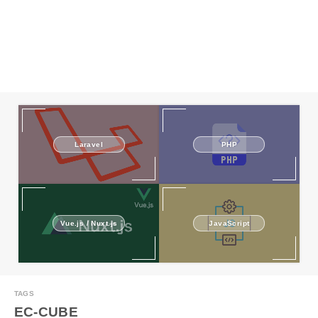
Laravel
PHP
Vue.js / Nuxt.js
JavaScript
EC-CUBE