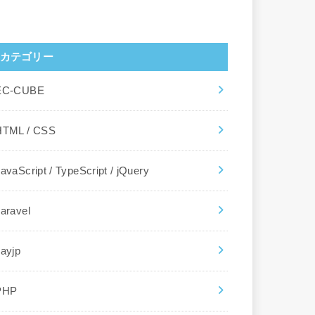
カテゴリー
EC-CUBE
HTML / CSS
avaScript / TypeScript / jQuery
aravel
ayjp
PHP