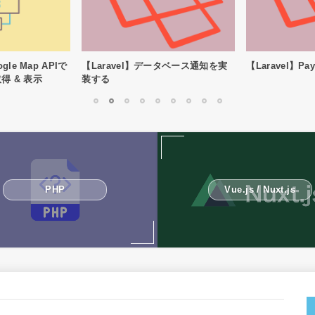
ータベース通知を実
【Laravel】PayPalで決済を行う
【Laravel】S
1
2
3
4
5
6
7
8
9
PHP
Vue.js / Nuxt.js