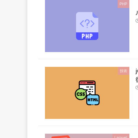
PHP
技術
Laravel