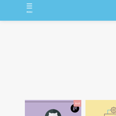
MENU
tool
HTML / CSS