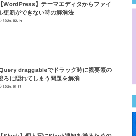
【WordPress】テーマエディタからファイ
ル更新ができない時の解消法
2026.02.14
jQuery draggableでドラッグ時に親要素の
後ろに隠れてしまう問題を解消
2026.01.17
【Slack】個人宛にSlack通知を送るための