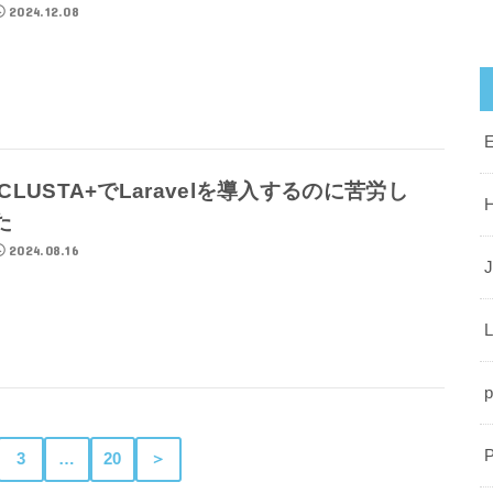
2024.12.08
iCLUSTA+でLaravelを導入するのに苦労し
た
2024.08.16
J
L
p
3
…
20
＞