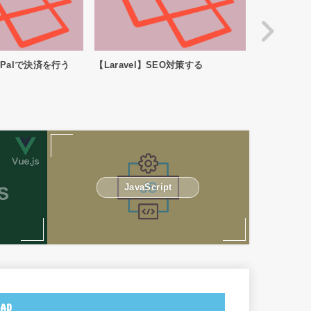
EO対策する
【Laravel】中間テーブルを使って
【Laravel
みる (基本編)
プでならび
JavaScript
AD