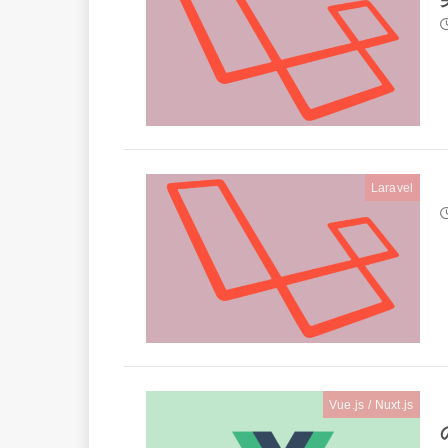
Laravel
Vue.js / Nuxt.js