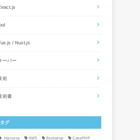
eact.js
ool
ue.js / Nuxt.js
サーバー
技術
技術書
タグ
.htaccess
AWS
Bootstrap
CakePHP