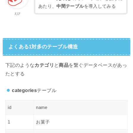
あたり、
中間テーブル
を導入してみる
えび
よくある1対多のテーブル構造
下記のような
カテゴリ
と
商品
を繋ぐデータベースがあっ
たとする
categories
テーブル
id
name
1
お菓子