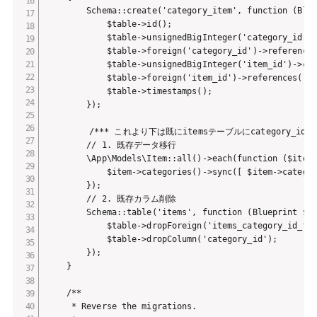
        Schema::create('category_item', function (Blue
            $table->id();

            $table->unsignedBigInteger('category_id'
            $table->foreign('category_id')->references
            $table->unsignedBigInteger('item_id')->co
            $table->foreign('item_id')->references('id
            $table->timestamps();

        });

　　　　　/*** これより下は既にitemsテーブルにcategory_id
        // 1. 既存データ移行

        \App\Models\Item::all()->each(function ($item)
            $item->categories()->sync([ $item->categor
        });

        // 2. 既存カラム削除

        Schema::table('items', function (Blueprint $ta
            $table->dropForeign('items_category_id_for
            $table->dropColumn('category_id');

        });

    }

    /**

     * Reverse the migrations.
