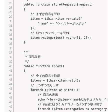
    public function store(Request $request)

    {

        // まずは商品を登録

        $item = $this->item->create([

            'name' => 'ウィスキーボンボン'

        ]);

        // 紐づくカテゴリーを登録

        $item->categories()->sync([1, 2]);

    }

    /**

     * 商品取得

     */

    public function index()

    {

        // 全ての商品を取得

        $items = $this->item->all();

        // 1つずつ取り出す

        foreach ($items as $item) {

            // 商品名表示

            echo "<br/>{$item->name}のカテゴリたち：";

            // 商品に紐づくカテゴリーを1つずつ取り出す

            foreach ($item->categories as $category) {