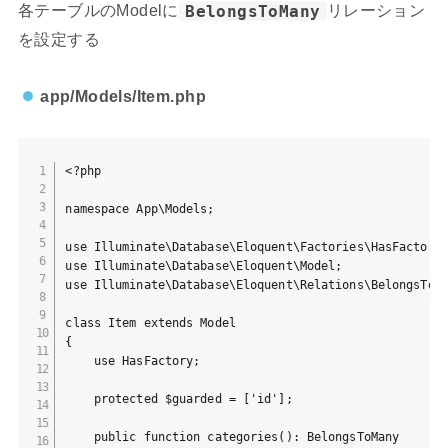
各テーブルのModelに
BelongsToMany
リレーション
を設定する
app/Models/Item.php
<?php

namespace App\Models;

use Illuminate\Database\Eloquent\Factories\HasFactory;
use Illuminate\Database\Eloquent\Model;

use Illuminate\Database\Eloquent\Relations\BelongsToMa
class Item extends Model

{

    use HasFactory;

    protected $guarded = ['id'];

    public function categories(): BelongsToMany
