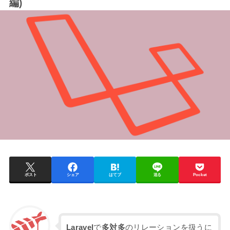
編)
ポスト
シェア
はてブ
送る
Pocket
Laravel
で
多対多
のリレーションを扱うに