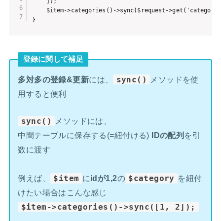
    ]);

    $item->categories()->sync($request->get('category_
}
登録に関して補足
多対多の登録&更新
には、
sync()
メソッドを使
用すると便利
sync()
メソッドには、
中間テーブルに保存する(=紐付ける)
IDの配列
を引
数に渡す
例えば、
$item
に
idが1,2
の
$category
を紐付
けたい場合はこんな感じ
$item->categories()->sync([1, 2]);