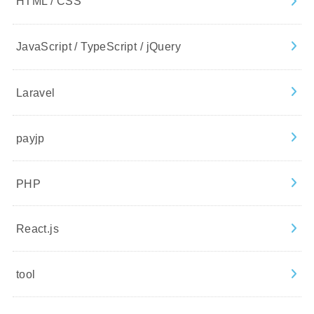
HTML / CSS
JavaScript / TypeScript / jQuery
Laravel
payjp
PHP
React.js
tool