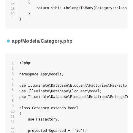
    {

        return $this->belongsToMany(Category::class);

    }

}
app/Models/Category.php
<?php

namespace App\Models;

use Illuminate\Database\Eloquent\Factories\HasFactory;
use Illuminate\Database\Eloquent\Model;

use Illuminate\Database\Eloquent\Relations\BelongsToMa
class Category extends Model

{

    use HasFactory;

    protected $guarded = ['id'];
