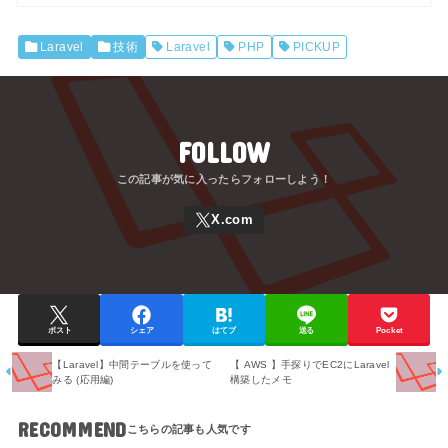
Laravel
技術
Laravel
PHP
PICKUP
FOLLOW
ポスト
シェア
はてブ
送る
Pocket
【Laravel】中間テーブルを使って
【 AWS 】手探りでEC2にLaravel
みる (応用編)
構築したメモ
RECOMMEND