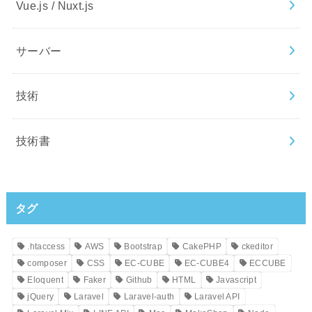
Vue.js / Nuxt.js
サーバー
技術
技術書
タグ
.htaccess
AWS
Bootstrap
CakePHP
ckeditor
composer
CSS
EC-CUBE
EC-CUBE4
ECCUBE
Eloquent
Faker
Github
HTML
Javascript
jQuery
Laravel
Laravel-auth
Laravel API