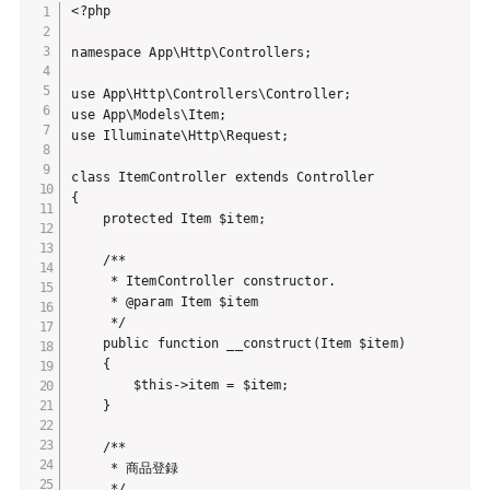
<?php

namespace App\Http\Controllers;

use App\Http\Controllers\Controller;

use App\Models\Item;

use Illuminate\Http\Request;

class ItemController extends Controller

{

    protected Item $item;

    /**

     * ItemController constructor.

     * @param Item $item

     */

    public function __construct(Item $item)

    {

        $this->item = $item;

    }

    /**

     * 商品登録

     */
