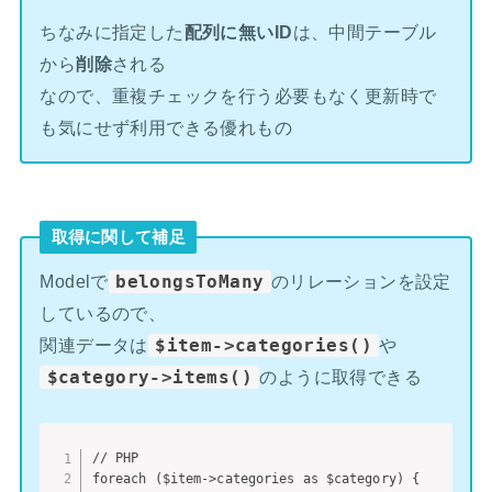
ちなみに指定した
配列に無いID
は、中間テーブル
から
削除
される
なので、重複チェックを行う必要もなく更新時で
も気にせず利用できる優れもの
取得に関して補足
Modelで
belongsToMany
のリレーションを設定
しているので、
関連データは
$item->categories()
や
$category->items()
のように取得できる
// PHP

foreach ($item->categories as $category) {
