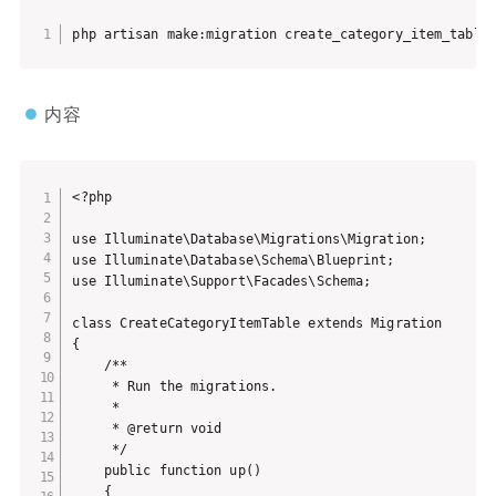
php artisan make:migration create_category_item_table
内容
<?php

use Illuminate\Database\Migrations\Migration;

use Illuminate\Database\Schema\Blueprint;

use Illuminate\Support\Facades\Schema;

class CreateCategoryItemTable extends Migration

{

    /**

     * Run the migrations.

     *

     * @return void

     */

    public function up()

    {
