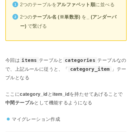
2つのテーブルを
アルファベット順
に並べる
2つの
テーブル名 (※単数形)
を
_ (アンダーバ
ー)
で繋げる
今回は
items
テーブルと
categories
テーブルなの
category_item
で、上記ルールに従うと、「
」テー
ブルとなる
ここに
category_id
と
item_id
を持たせてあげることで
中間テーブル
として機能するようになる
マイグレーション作成