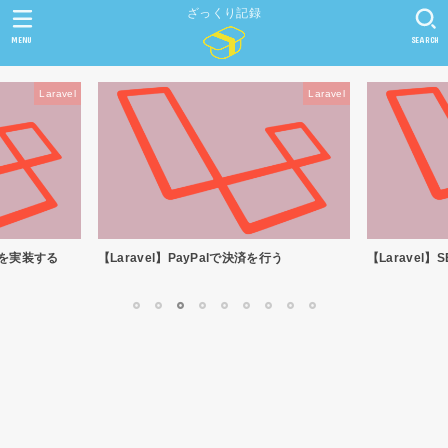
ざっくり記録
MENU
SEARCH
Laravel
Laravel
知を実装する
【Laravel】PayPalで決済を行う
【Laravel
1
2
3
4
5
6
7
8
9