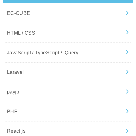
EC-CUBE
HTML / CSS
JavaScript / TypeScript / jQuery
Laravel
payjp
PHP
React.js