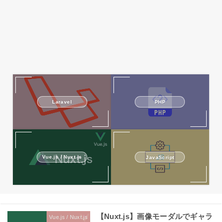
Laravel
PHP
Vue.js / Nuxt.js
JavaScript
【Nuxt.js】画像モーダルでギャラ
Vue.js / Nuxt.js