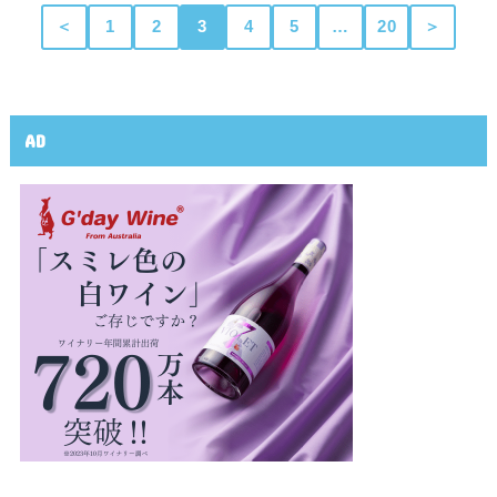
＜
1
2
3
4
5
…
20
＞
AD