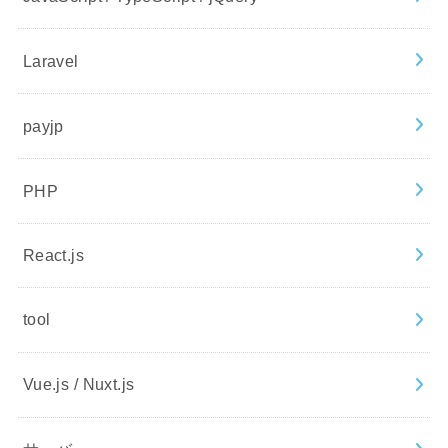
Laravel
payjp
PHP
React.js
tool
Vue.js / Nuxt.js