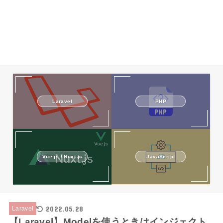
PHP
Laravel
Vue.js / Nuxt.js
JavaScript
2022.05.28
Laravel
【Laravel】Modelを使うときはインジェクト