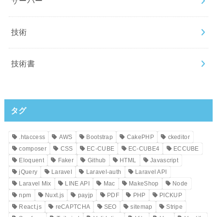
サーバー
技術
技術書
タグ
.htaccess
AWS
Bootstrap
CakePHP
ckeditor
composer
CSS
EC-CUBE
EC-CUBE4
ECCUBE
Eloquent
Faker
Github
HTML
Javascript
jQuery
Laravel
Laravel-auth
Laravel API
Laravel Mix
LINE API
Mac
MakeShop
Node
npm
Nuxt.js
payjp
PDF
PHP
PICKUP
React.js
reCAPTCHA
SEO
sitemap
Stripe