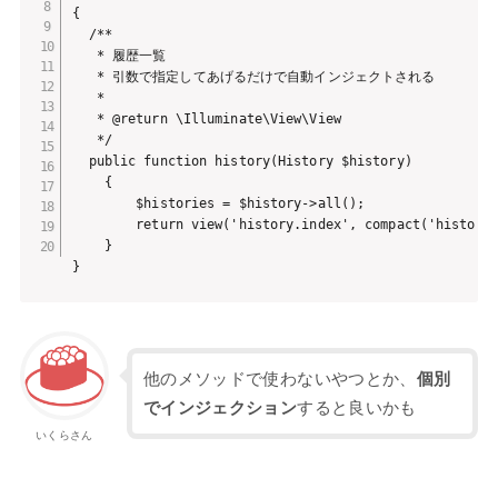
{

  /**

   * 履歴一覧

   * 引数で指定してあげるだけで自動インジェクトされる

   *

   * @return \Illuminate\View\View

   */

  public function history(History $history)

    {

        $histories = $history->all();

        return view('history.index', compact('historie
    }

}
他のメソッドで使わないやつとか、
個別
でインジェクション
すると良いかも
いくらさん