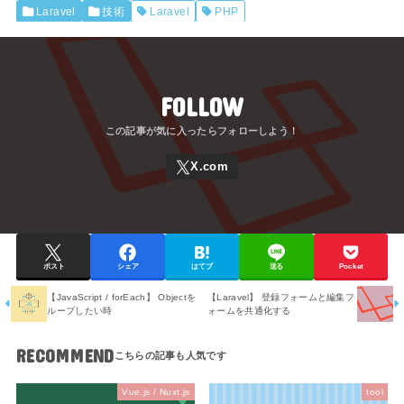
Laravel
技術
Laravel
PHP
FOLLOW
ポスト
シェア
はてブ
送る
Pocket
【JavaScript / forEach】 Objectを
【Laravel】 登録フォームと編集フ
ループしたい時
ォームを共通化する
RECOMMEND
Vue.js / Nuxt.js
tool