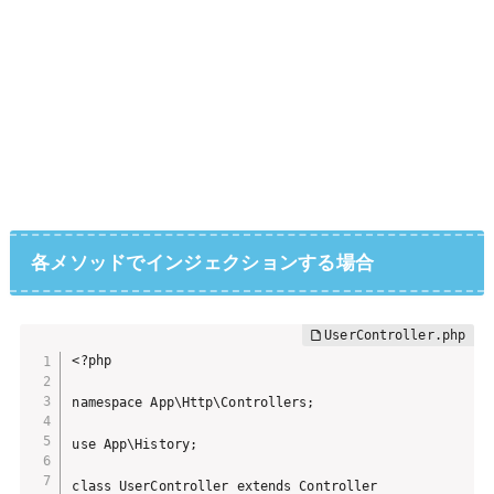
各メソッドでインジェクションする場合
<?php

namespace App\Http\Controllers;

use App\History;

class UserController extends Controller
