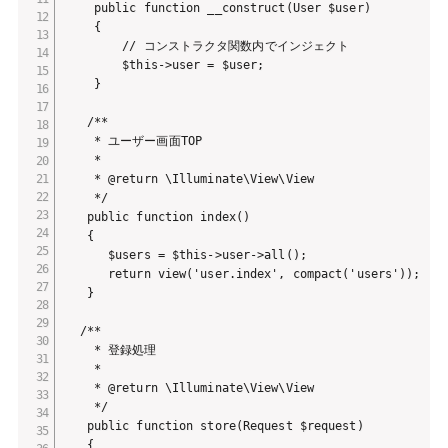
    public function __construct(User $user)

    {

        // コンストラクタ関数内でインジェクト

        $this->user = $user;

    }

   /**

    * ユーザー画面TOP

    *

    * @return \Illuminate\View\View

    */

   public function index()

   {

      $users = $this->user->all();

      return view('user.index', compact('users'));

   }

  /**

    * 登録処理

    *

    * @return \Illuminate\View\View

    */

   public function store(Request $request)

   {
