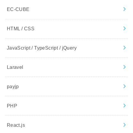
EC-CUBE
HTML / CSS
JavaScript / TypeScript / jQuery
Laravel
payjp
PHP
React.js