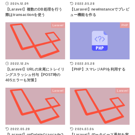
2024.12.09
2022.05.28
【Laravel】複数のDB処理を行う
【Laravel】newInstanceでプレビ
際はtransactionを使う
ュー機能を作る
Laravel
PHP
2022.12.24
2022.05.28
【Laravel】URLの末尾にトレイリ
【PHP】スマレジAPIを利用する
ングスラッシュ付与【POST時の
405エラーも対策】
Laravel
Laravel
2022.05.28
2024.03.06
【Laravel】onDelete(‘cascade’)
【Laravel】データベース通知を実