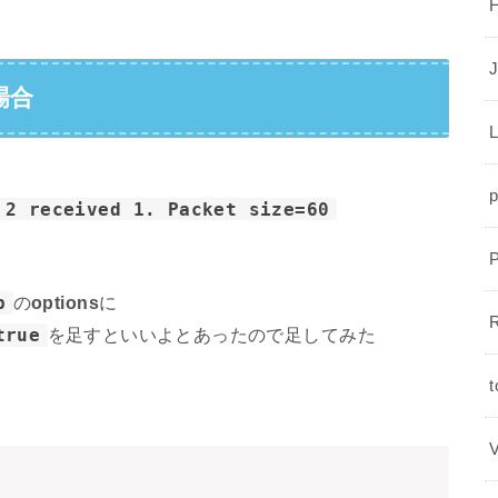
J
た場合
L
p
 2 received 1. Packet size=60
p
の
options
に
R
true
を足すといいよとあったので足してみた
t
V