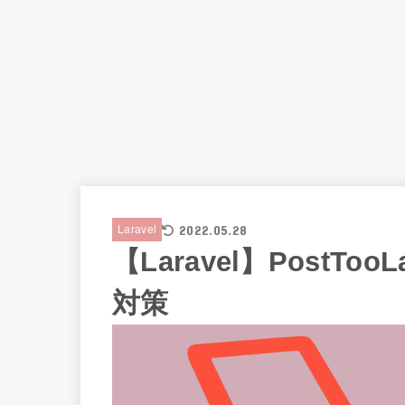
2022.05.28
Laravel
【Laravel】PostToo
対策