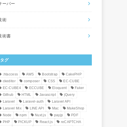
サーバー
技術
技術書
タグ
.htaccess
AWS
Bootstrap
CakePHP
ckeditor
composer
CSS
EC-CUBE
EC-CUBE4
ECCUBE
Eloquent
Faker
Github
HTML
Javascript
jQuery
Laravel
Laravel-auth
Laravel API
Laravel Mix
LINE API
Mac
MakeShop
Node
npm
Nuxt.js
payjp
PDF
PHP
PICKUP
React.js
reCAPTCHA