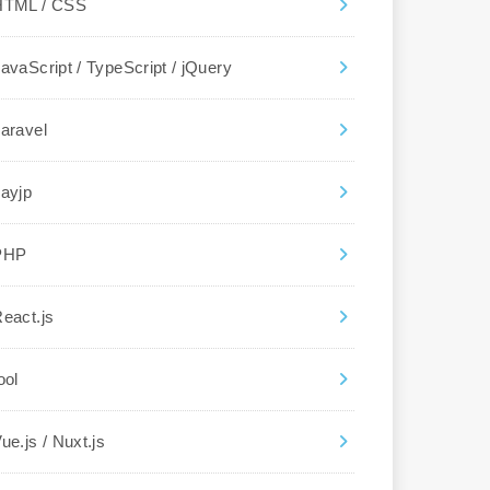
HTML / CSS
avaScript / TypeScript / jQuery
aravel
ayjp
PHP
eact.js
ool
ue.js / Nuxt.js