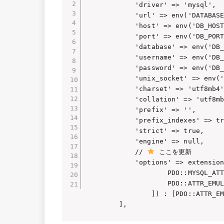
            'driver' => 'mysql',

            'url' => env('DATABASE
            'host' => env('DB_HOST
            'port' => env('DB_PORT
            'database' => env('DB_
            'username' => env('DB_
            'password' => env('DB_
            'unix_socket' => env('
            'charset' => 'utf8mb4'
            'collation' => 'utf8mb
            'prefix' => '',

            'prefix_indexes' => tr
            'strict' => true,

            'engine' => null,

            // 
 ここを更新

            'options' => extension
                    PDO::MYSQL_ATT
                    PDO::ATTR_EMUL
                ]) : [PDO::ATTR_EM
        ],