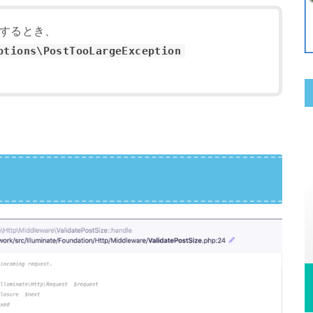
するとき、
ptions\PostTooLargeException