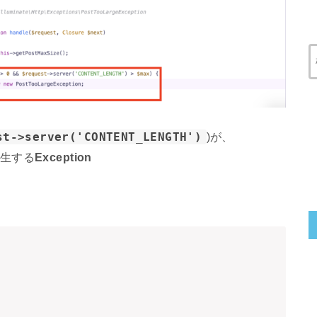
st->server('CONTENT_LENGTH')
)が、
生する
Exception