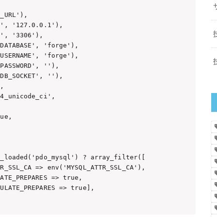
_URL'),

', '127.0.0.1'),

', '3306'),

DATABASE', 'forge'),

USERNAME', 'forge'),

PASSWORD', ''),

DB_SOCKET', ''),

,

4_unicode_ci',

ue,

_loaded('pdo_mysql') ? array_filter([

R_SSL_CA => env('MYSQL_ATTR_SSL_CA'),

ATE_PREPARES => true,

ULATE_PREPARES => true],
