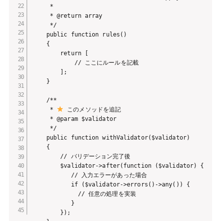
     *

     * @return array

     */

    public function rules()

    {

        return [

            // ここにルールを記載

        ];

    }

    /**

     * 
 このメソッドを追記

     * @param $validator

     */

    public function withValidator($validator)

    {

        // バリデーション完了後

        $validator->after(function ($validator) {

           // 入力エラーがあった場合

           if ($validator->errors()->any()) {

             // 任意の処理を実装

           }

        });
