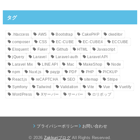
タグ
.htaccess
AWS
Bootstrap
CakePHP
ckeditor
composer
CSS
EC-CUBE
EC-CUBE4
ECCUBE
Eloquent
Faker
Github
HTML
Javascript
jQuery
Laravel
Laravel-auth
Laravel API
Laravel Mix
LINE API
Mac
MakeShop
Node
npm
Nuxt.js
payjp
PDF
PHP
PICKUP
React.js
reCAPTCHA
SEO
sitemap
Stripe
Symfony
Tailwind
Validation
Vite
Vue
Vuetify
WordPress
Xサーバー
サーバー
ロリポップ
プライバシーポリシー
お問い合わせ
© 2026
Zakkuriブログ
All Rights Reserved.