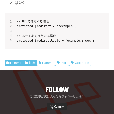
ればOK
// URLで指定する場合

protected $redirect = '/example';

// ルート名を指定する場合

protected $redirectRoute = 'example.index';
Laravel
技術
Laravel
PHP
Validation
FOLLOW