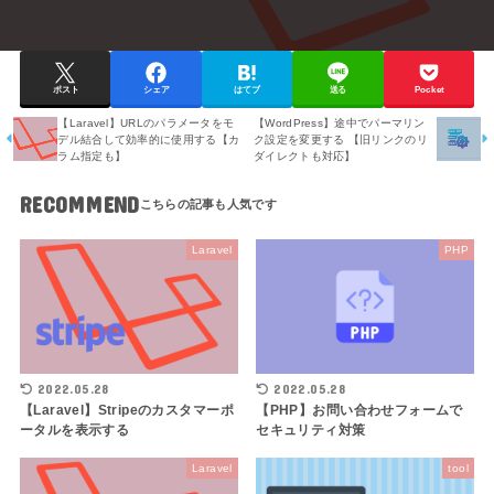
ポスト
シェア
はてブ
送る
Pocket
【Laravel】URLのパラメータをモ
【WordPress】途中でパーマリン
デル結合して効率的に使用する【カ
ク設定を変更する 【旧リンクのリ
ラム指定も】
ダイレクトも対応】
RECOMMEND
Laravel
PHP
2022.05.28
2022.05.28
【Laravel】Stripeのカスタマーポ
【PHP】お問い合わせフォームで
ータルを表示する
セキュリティ対策
Laravel
tool