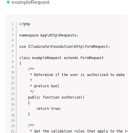
exampleRequest
<?php

namespace App\Http\Requests;

use Illuminate\Foundation\Http\FormRequest;

class exampleRequest extends FormRequest

{

    /**

     * Determine if the user is authorized to make thi
     *

     * @return bool

     */

    public function authorize()

    {

        return true;

    }

    /**

     * Get the validation rules that apply to the requ