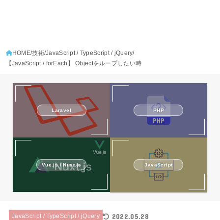
HOME
技術
JavaScript / TypeScript / jQuery
【JavaScript / forEach】 Objectをループしたい時
Laravel
PHP
Vue.js / Nuxt.js
JavaScript
2022.05.28
JavaScript / TypeScript / jQuery