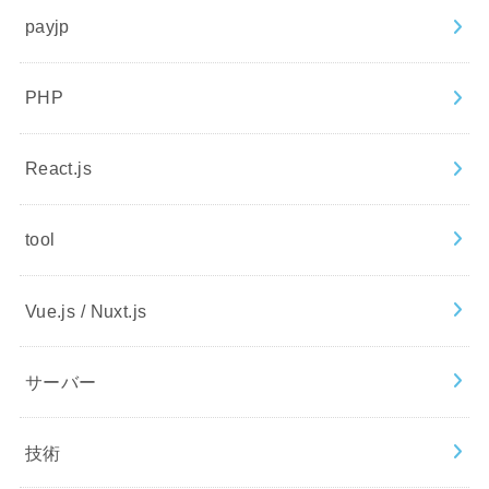
payjp
PHP
React.js
tool
Vue.js / Nuxt.js
サーバー
技術