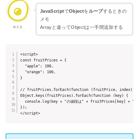
JavaScript
で
Object
を
ループ
するときの
メモ
Arrayと違ってObjectは一手間追加する
めだま
<script>

const fruitPrices = {

  "apple": 100,

  "orange": 100,

}

// fruitPrices.forEach(function (fruitPrice, index)
Object.keys(fruitPrices).forEach(function (key) {

  console.log(key + "の値段は" + fruitPrices[key] + "だ
});

</script>