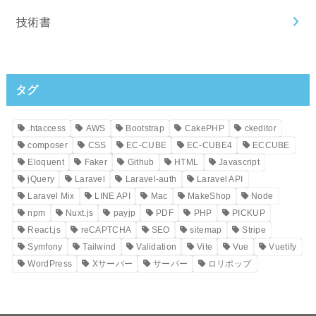
技術書
タグ
.htaccess
AWS
Bootstrap
CakePHP
ckeditor
composer
CSS
EC-CUBE
EC-CUBE4
ECCUBE
Eloquent
Faker
Github
HTML
Javascript
jQuery
Laravel
Laravel-auth
Laravel API
Laravel Mix
LINE API
Mac
MakeShop
Node
npm
Nuxt.js
payjp
PDF
PHP
PICKUP
React.js
reCAPTCHA
SEO
sitemap
Stripe
Symfony
Tailwind
Validation
Vite
Vue
Vuetify
WordPress
Xサーバー
サーバー
ロリポップ