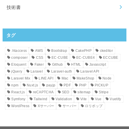
技術書
タグ
.htaccess
AWS
Bootstrap
CakePHP
ckeditor
composer
CSS
EC-CUBE
EC-CUBE4
ECCUBE
Eloquent
Faker
Github
HTML
Javascript
jQuery
Laravel
Laravel-auth
Laravel API
Laravel Mix
LINE API
Mac
MakeShop
Node
npm
Nuxt.js
payjp
PDF
PHP
PICKUP
React.js
reCAPTCHA
SEO
sitemap
Stripe
Symfony
Tailwind
Validation
Vite
Vue
Vuetify
WordPress
Xサーバー
サーバー
ロリポップ