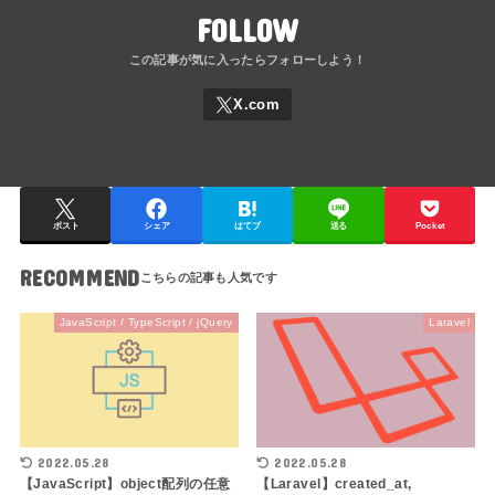
FOLLOW
ポスト
シェア
はてブ
送る
Pocket
RECOMMEND
JavaScript / TypeScript / jQuery
Laravel
2022.05.28
2022.05.28
【JavaScript】object配列の任意
【Laravel】created_at,