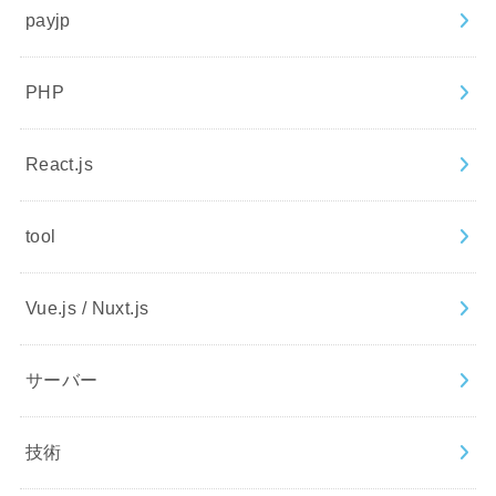
payjp
PHP
React.js
tool
Vue.js / Nuxt.js
サーバー
技術