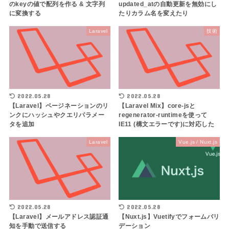
のkeyの値で配列を作る & 文字列
updated_atの自動更新を無効にし
に変換する
たりカラム名を変えたり
Laravel
技術
2022.05.28
2022.05.28
【Laravel】ページネーションのリ
【Laravel Mix】core-jsと
ンクにハッシュやクエリパラメー
regenerator-runtimeを使って
タを追加
IE11 (構文エラーです)に対応した
Laravel
Vue.js / Nuxt.js
2022.05.28
2022.05.28
【Laravel】メールアドレス認証通
【Nuxt.js】Vuetifyでフォームバリ
知を手動で送信する
デーション