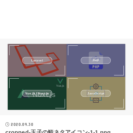
Laravel
PHP
Vue.js / Nuxt.js
JavaScript
2020.09.30
cropped-玉子の鮨ネタアイコン-1-1.png