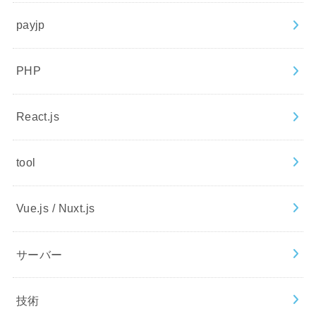
payjp
PHP
React.js
tool
Vue.js / Nuxt.js
サーバー
技術