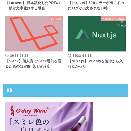
【Laravel】 日本語化したPDFの
【Laravel】500エラーが出てるの
一部が文字化けする場合
にログが出力されない時
Laravel
Vue.js / Nuxt.js
2025.03.23
2022.05.28
【Slack】個人宛にSlack通知を送
【Nuxt.js】 Vuetifyを途中から入
るための設定編【Laravel】
れたかった
AD