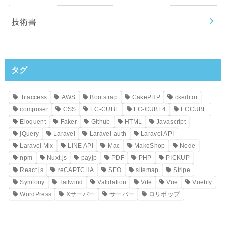
技術書
タグ
.htaccess
AWS
Bootstrap
CakePHP
ckeditor
composer
CSS
EC-CUBE
EC-CUBE4
ECCUBE
Eloquent
Faker
Github
HTML
Javascript
jQuery
Laravel
Laravel-auth
Laravel API
Laravel Mix
LINE API
Mac
MakeShop
Node
npm
Nuxt.js
payjp
PDF
PHP
PICKUP
React.js
reCAPTCHA
SEO
sitemap
Stripe
Symfony
Tailwind
Validation
Vite
Vue
Vuetify
WordPress
Xサーバー
サーバー
ロリポップ