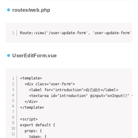
routes/web.php
Route::view('/user-update-form', 'user-update-form');
UserEditForm.vue
<template>

  <div class="user-form">

    <label for="introduction">自己紹介</label>

    <textarea id="introduction" @input="onInput()" v-m
  </div>

</template>

<script>

export default {

  props: {

    token: {
