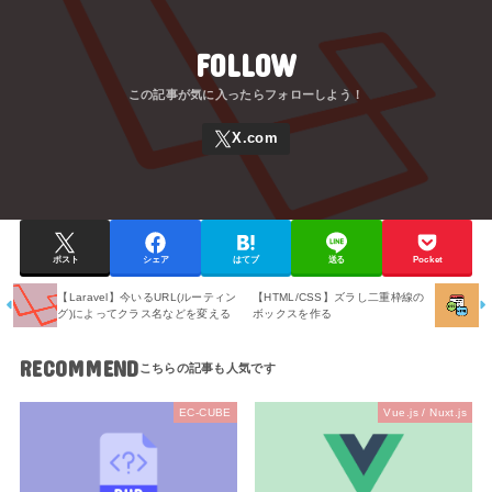
FOLLOW
ポスト
シェア
はてブ
送る
Pocket
【Laravel】今いるURL(ルーティン
【HTML/CSS】ズラし二重枠線の
グ)によってクラス名などを変える
ボックスを作る
RECOMMEND
EC-CUBE
Vue.js / Nuxt.js