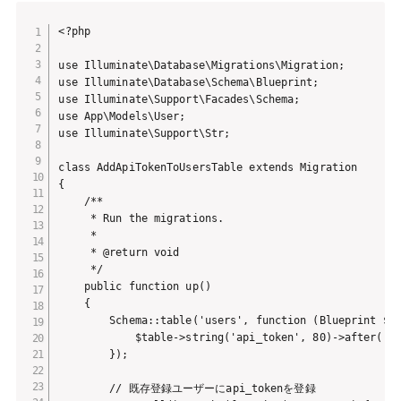
<?php

use Illuminate\Database\Migrations\Migration;

use Illuminate\Database\Schema\Blueprint;

use Illuminate\Support\Facades\Schema;

use App\Models\User;

use Illuminate\Support\Str;

class AddApiTokenToUsersTable extends Migration

{

    /**

     * Run the migrations.

     *

     * @return void

     */

    public function up()

    {

        Schema::table('users', function (Blueprint $ta
            $table->string('api_token', 80)->after('pa
        });

        // 既存登録ユーザーにapi_tokenを登録
