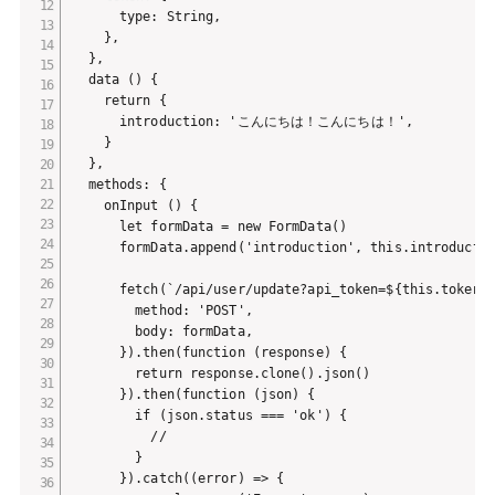
      type: String,

    },

  },

  data () {

    return {

      introduction: 'こんにちは！こんにちは！',

    }

  },

  methods: {

    onInput () {

      let formData = new FormData()

      formData.append('introduction', this.introductio
      fetch(`/api/user/update?api_token=${this.token}`
        method: 'POST',

        body: formData,

      }).then(function (response) {

        return response.clone().json()

      }).then(function (json) {

        if (json.status === 'ok') {

          //

        }

      }).catch((error) => {
