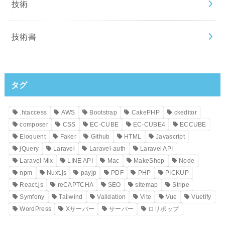
技術
技術書
タグ
.htaccess
AWS
Bootstrap
CakePHP
ckeditor
composer
CSS
EC-CUBE
EC-CUBE4
ECCUBE
Eloquent
Faker
Github
HTML
Javascript
jQuery
Laravel
Laravel-auth
Laravel API
Laravel Mix
LINE API
Mac
MakeShop
Node
npm
Nuxt.js
payjp
PDF
PHP
PICKUP
React.js
reCAPTCHA
SEO
sitemap
Stripe
Symfony
Tailwind
Validation
Vite
Vue
Vuetify
WordPress
Xサーバー
サーバー
ロリポップ