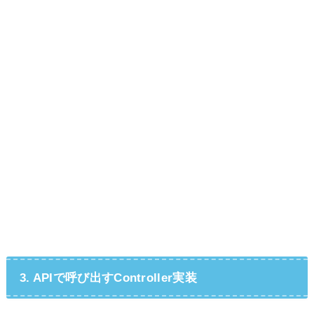
3. APIで呼び出すController実装