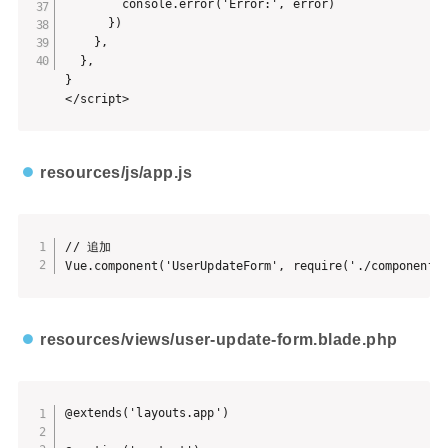
        console.error('Error:', error)

      })

    },

  },

}

</script>
resources/js/app.js
// 追加

Vue.component('UserUpdateForm', require('./components
resources/views/user-update-form.blade.php
@extends('layouts.app')
