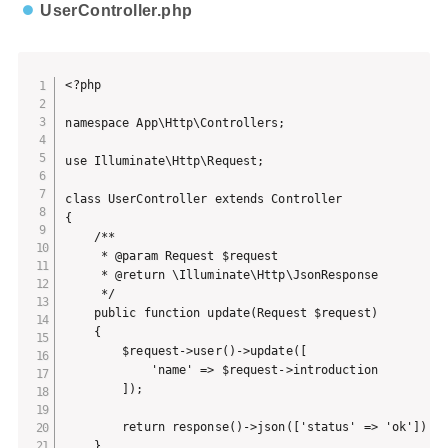
UserController.php
<?php

namespace App\Http\Controllers;

use Illuminate\Http\Request;

class UserController extends Controller

{

    /**

     * @param Request $request

     * @return \Illuminate\Http\JsonResponse

     */

    public function update(Request $request)

    {

        $request->user()->update([

            'name' => $request->introduction

        ]);

        return response()->json(['status' => 'ok']);

    }
