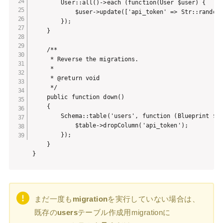
        User::all()->each (function(User $user) {

            $user->update(['api_token' => Str::random(
        });

    }

    /**

     * Reverse the migrations.

     *

     * @return void

     */

    public function down()

    {

        Schema::table('users', function (Blueprint $ta
            $table->dropColumn('api_token');

        });

    }

}
まだ一度も
migration
を実行していない場合は、
既存の
users
テーブル作成用migrationに