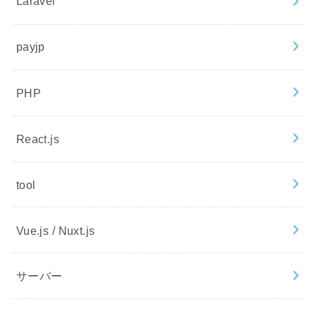
Laravel
payjp
PHP
React.js
tool
Vue.js / Nuxt.js
サーバー