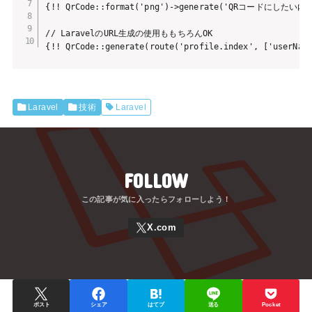
{!! QrCode::format('png')->generate('QRコードにしたい内
// LaravelのURL生成の使用ももちろんOK

{!! QrCode::generate(route('profile.index', ['userNam
Laravel
技術
Laravel
FOLLOW
ポスト
シェア
はてブ
送る
Pocket