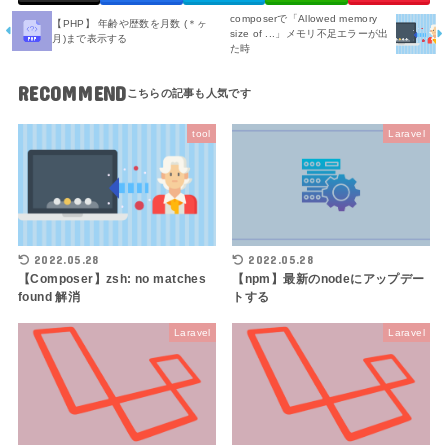
composerで「Allowed memory
【PHP】 年齢や歴数を月数 (＊ヶ
size of ...」メモリ不足エラーが出
月)まで表示する
た時
RECOMMEND
tool
Laravel
2022.05.28
2022.05.28
【Composer】zsh: no matches
【npm】最新のnodeにアップデー
found 解消
トする
Laravel
Laravel