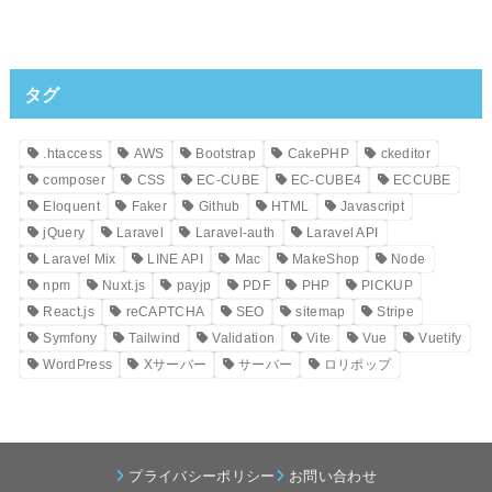
タグ
.htaccess
AWS
Bootstrap
CakePHP
ckeditor
composer
CSS
EC-CUBE
EC-CUBE4
ECCUBE
Eloquent
Faker
Github
HTML
Javascript
jQuery
Laravel
Laravel-auth
Laravel API
Laravel Mix
LINE API
Mac
MakeShop
Node
npm
Nuxt.js
payjp
PDF
PHP
PICKUP
React.js
reCAPTCHA
SEO
sitemap
Stripe
Symfony
Tailwind
Validation
Vite
Vue
Vuetify
WordPress
Xサーバー
サーバー
ロリポップ
プライバシーポリシー
お問い合わせ