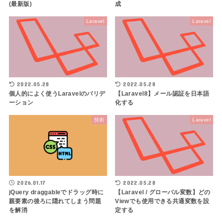
(最新版)
成
Laravel
Laravel
2022.05.28
2022.05.28
個人的によく使うLaravelのバリデ
【Laravel8】メール認証を日本語
ーション
化する
技術
Laravel
2026.01.17
2022.05.28
jQuery draggableでドラッグ時に
【Laravel / グローバル変数】どの
親要素の後ろに隠れてしまう問題
Viewでも使用できる共通変数を設
を解消
定する