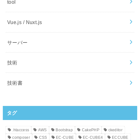
tool
Vue.js / Nuxt.js
サーバー
技術
技術書
タグ
.htaccess
AWS
Bootstrap
CakePHP
ckeditor
composer
CSS
EC-CUBE
EC-CUBE4
ECCUBE