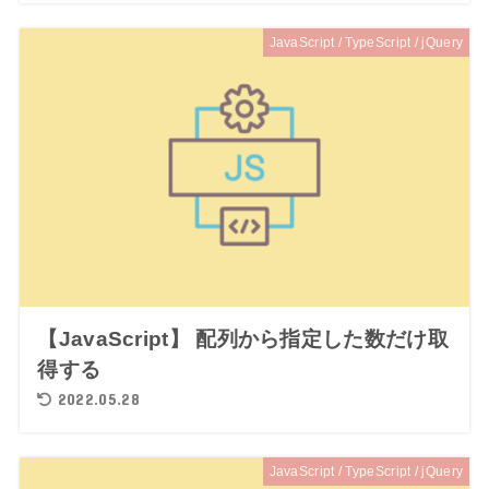
JavaScript / TypeScript / jQuery
【JavaScript】 配列から指定した数だけ取
得する
2022.05.28
JavaScript / TypeScript / jQuery