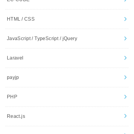
HTML / CSS
JavaScript / TypeScript / jQuery
Laravel
payjp
PHP
React.js