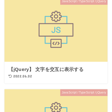
JavaScript / TypeScript / jQuery
【jQuery】 文字を交互に表示する
2022.06.02
JavaScript / TypeScript / jQuery