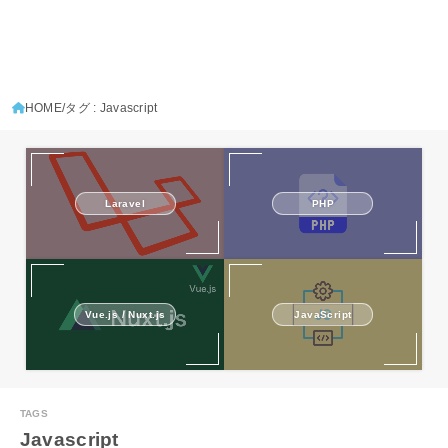
HOME
タグ : Javascript
Laravel
PHP
Vue.js / Nuxt.js
JavaScript
Javascript