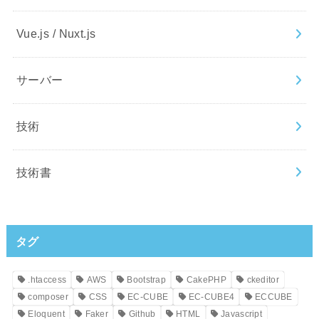
Vue.js / Nuxt.js
サーバー
技術
技術書
タグ
.htaccess
AWS
Bootstrap
CakePHP
ckeditor
composer
CSS
EC-CUBE
EC-CUBE4
ECCUBE
Eloquent
Faker
Github
HTML
Javascript