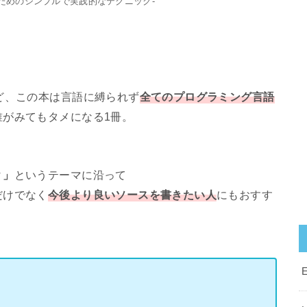
くためのシンプルで実践的なテクニック-
。
ど、この本は言語に縛られず
全てのプログラミング言語
がみてもタメになる1冊。
？」
というテーマに沿って
だけでなく
今後より良いソースを書きたい人
にもおすす