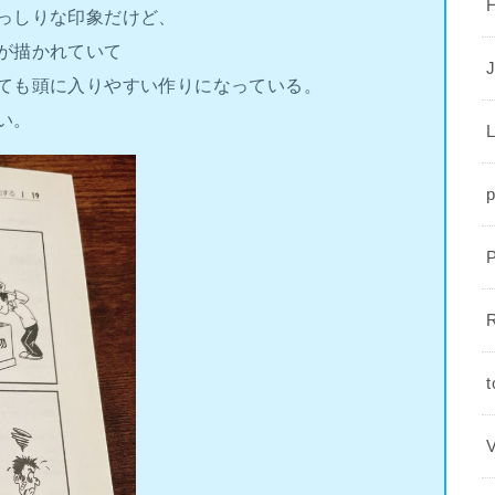
っしりな印象だけど、
が描かれていて
J
ても頭に入りやすい作りになっている。
い。
L
p
R
t
V