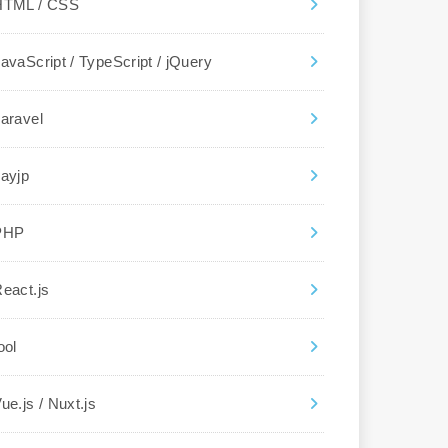
HTML / CSS
avaScript / TypeScript / jQuery
aravel
ayjp
PHP
eact.js
ool
ue.js / Nuxt.js