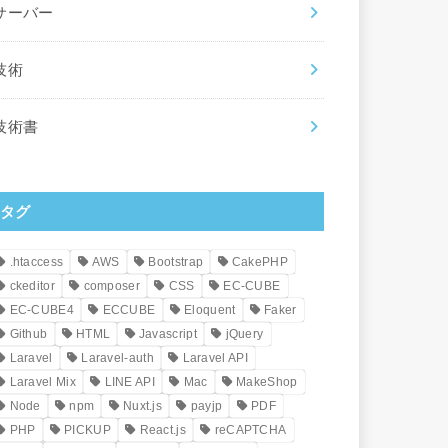
サーバー
技術
技術書
タグ
.htaccess
AWS
Bootstrap
CakePHP
ckeditor
composer
CSS
EC-CUBE
EC-CUBE4
ECCUBE
Eloquent
Faker
Github
HTML
Javascript
jQuery
Laravel
Laravel-auth
Laravel API
Laravel Mix
LINE API
Mac
MakeShop
Node
npm
Nuxt.js
payjp
PDF
PHP
PICKUP
React.js
reCAPTCHA