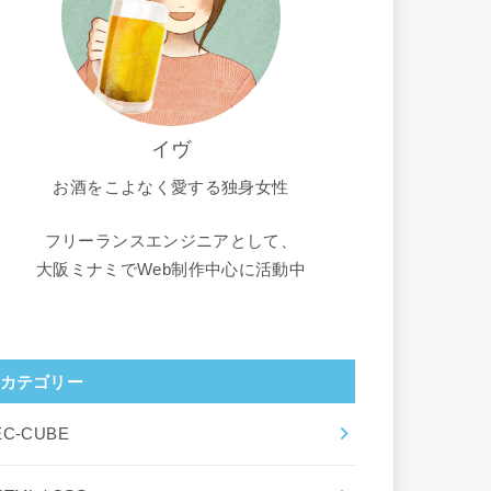
ty="sha512-YxdM5kmpjM5ap4Q437qwxlKzBgJApGNw+zmchVHSNs3Lg
イヴ
お酒をこよなく愛する独身女性
フリーランスエンジニアとして、
大阪ミナミでWeb制作中心に活動中
カテゴリー
EC-CUBE