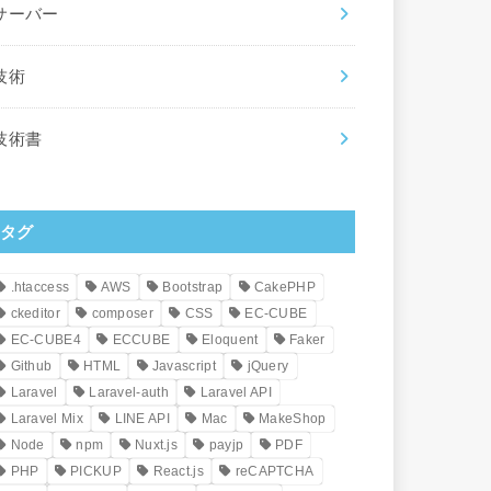
サーバー
技術
技術書
タグ
.htaccess
AWS
Bootstrap
CakePHP
ckeditor
composer
CSS
EC-CUBE
EC-CUBE4
ECCUBE
Eloquent
Faker
Github
HTML
Javascript
jQuery
Laravel
Laravel-auth
Laravel API
Laravel Mix
LINE API
Mac
MakeShop
Node
npm
Nuxt.js
payjp
PDF
PHP
PICKUP
React.js
reCAPTCHA