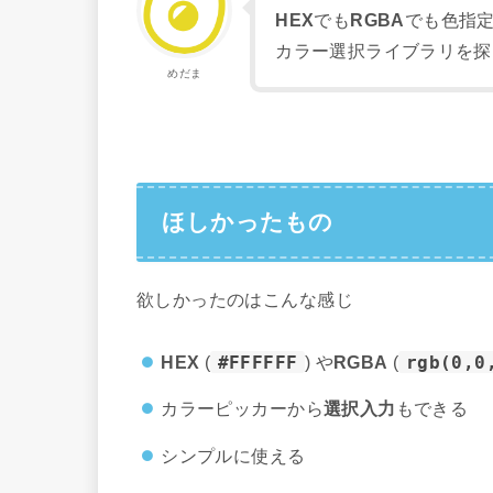
HEX
でも
RGBA
でも色指
カラー選択ライブラリを探
めだま
ほしかったもの
欲しかったのはこんな感じ
HEX
(
#FFFFFF
) や
RGBA
(
rgb(0,0
カラーピッカーから
選択入力
もできる
シンプルに使える