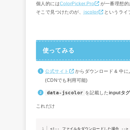
個人的には
ColorPicker.Pro
が一番理想的
そこで見つけたのが、
jscolor
というライ
使ってみる
公式サイト
からダウンロード & 中
(CDNでも利用可能)
data-jscolor
を記載した
inputタ
これだけ
<!-- ファイルをダウンロードした場合 -->
