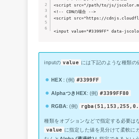
<script src="/path/to/js/jscolor.m
<!-- CDNの場合 -->

<script src="https://cdnjs.cloudfl
<input value="#3399FF" data-jscol
inputの
value
には下記のような種類の
HEX
: (例)
#3399FF
AlphaつきHEX
: (例)
#3399FF80
RGBA
: (例)
rgba(51,153,255,0
種類をオプションなどで指定する必要は
value
に指定した値を見分けて柔軟に
なんと
Alpha (透過性)
も指定できるとい