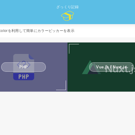
ざっくり記録
t】jscolorを利用して簡単にカラーピッカーを表示
PHP
Vue.js / Nuxt.js