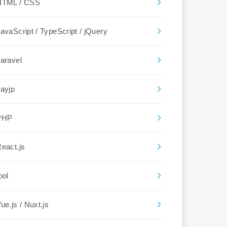
HTML / CSS
avaScript / TypeScript / jQuery
aravel
ayjp
PHP
eact.js
ool
ue.js / Nuxt.js