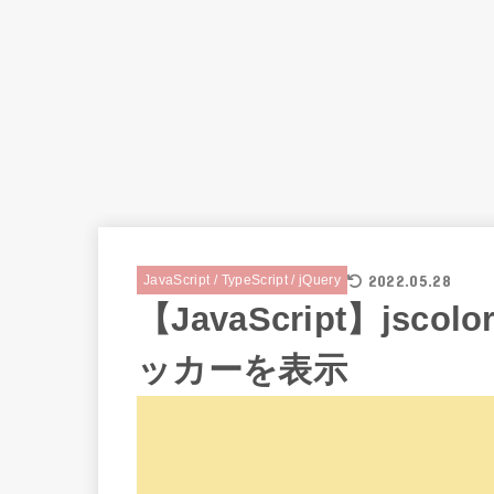
2022.05.28
JavaScript / TypeScript / jQuery
【JavaScript】js
ッカーを表示