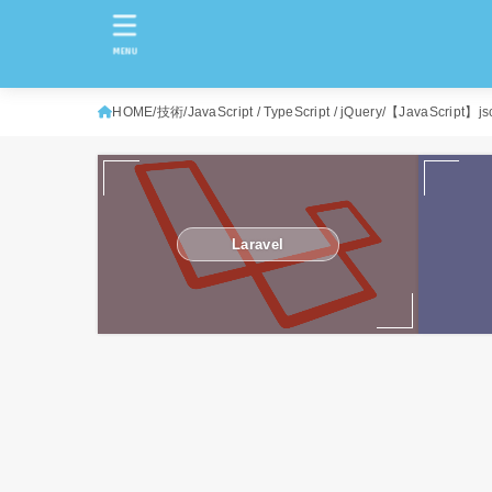
MENU
HOME
技術
JavaScript / TypeScript / jQuery
【JavaScrip
Laravel