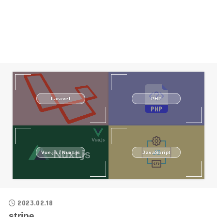
Laravel
PHP
Vue.js / Nuxt.js
JavaScript
2023.02.18
stripe