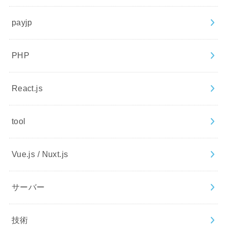
payjp
PHP
React.js
tool
Vue.js / Nuxt.js
サーバー
技術