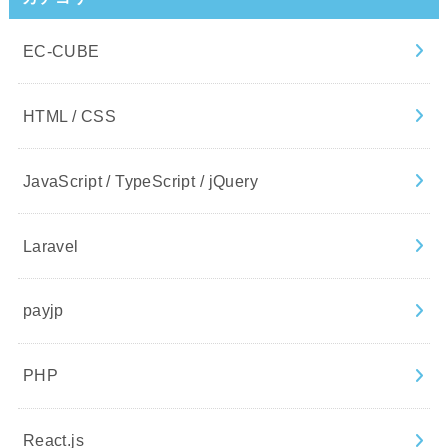
EC-CUBE
HTML / CSS
JavaScript / TypeScript / jQuery
Laravel
payjp
PHP
React.js