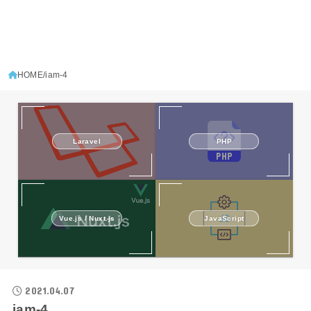
HOME
iam-4
Laravel
PHP
Vue.js / Nuxt.js
JavaScript
2021.04.07
iam-4