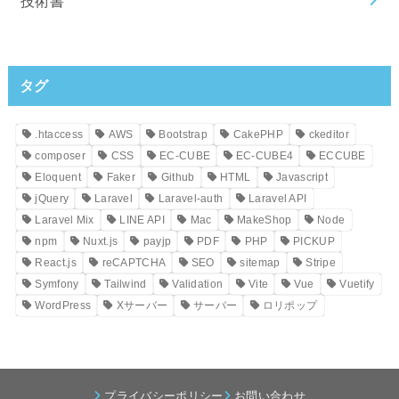
技術書
タグ
.htaccess
AWS
Bootstrap
CakePHP
ckeditor
composer
CSS
EC-CUBE
EC-CUBE4
ECCUBE
Eloquent
Faker
Github
HTML
Javascript
jQuery
Laravel
Laravel-auth
Laravel API
Laravel Mix
LINE API
Mac
MakeShop
Node
npm
Nuxt.js
payjp
PDF
PHP
PICKUP
React.js
reCAPTCHA
SEO
sitemap
Stripe
Symfony
Tailwind
Validation
Vite
Vue
Vuetify
WordPress
Xサーバー
サーバー
ロリポップ
プライバシーポリシー
お問い合わせ