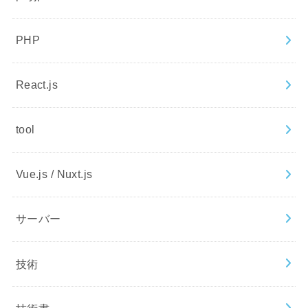
PHP
React.js
tool
Vue.js / Nuxt.js
サーバー
技術