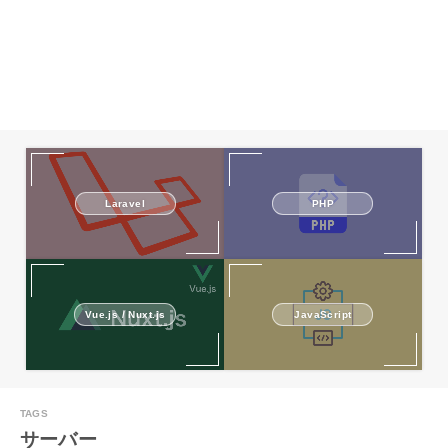
Laravel
PHP
Vue.js / Nuxt.js
JavaScript
サーバー