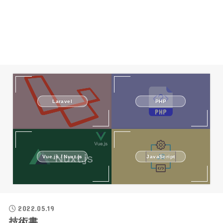
Laravel
PHP
Vue.js / Nuxt.js
JavaScript
2022.05.19
技術書