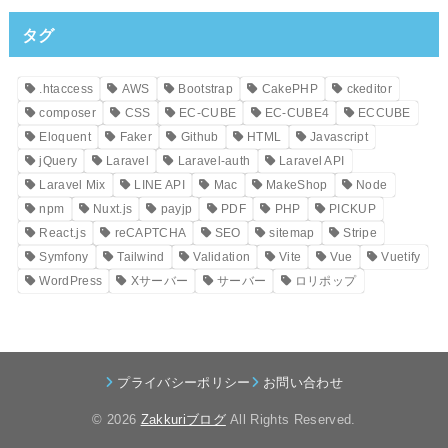
タグ
.htaccess
AWS
Bootstrap
CakePHP
ckeditor
composer
CSS
EC-CUBE
EC-CUBE4
ECCUBE
Eloquent
Faker
Github
HTML
Javascript
jQuery
Laravel
Laravel-auth
Laravel API
Laravel Mix
LINE API
Mac
MakeShop
Node
npm
Nuxt.js
payjp
PDF
PHP
PICKUP
React.js
reCAPTCHA
SEO
sitemap
Stripe
Symfony
Tailwind
Validation
Vite
Vue
Vuetify
WordPress
Xサーバー
サーバー
ロリポップ
プライバシーポリシー
お問い合わせ
© 2026
Zakkuriブログ
All Rights Reserved.