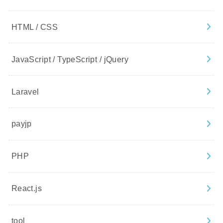
HTML / CSS
JavaScript / TypeScript / jQuery
Laravel
payjp
PHP
React.js
tool