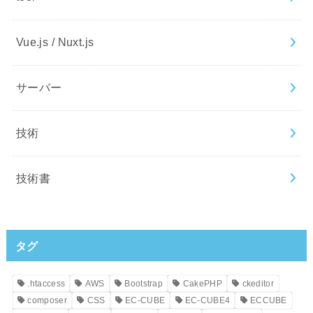
Vue.js / Nuxt.js
サーバー
技術
技術書
タグ
.htaccess
AWS
Bootstrap
CakePHP
ckeditor
composer
CSS
EC-CUBE
EC-CUBE4
ECCUBE