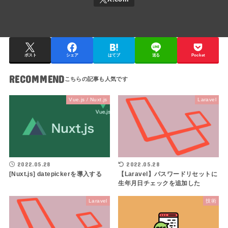
ポスト
シェア
はてブ
送る
Pocket
RECOMMEND
Vue.js / Nuxt.js
Laravel
2022.05.28
2022.05.28
[Nuxt.js] datepickerを導入する
【Laravel】パスワードリセットに
生年月日チェックを追加した
Laravel
技術