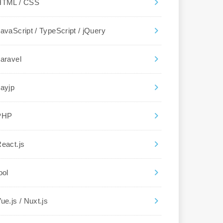
HTML / CSS
avaScript / TypeScript / jQuery
aravel
ayjp
PHP
eact.js
ool
ue.js / Nuxt.js