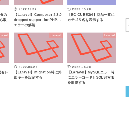
2022.12.24
2022.05.28
スタの
【Laravel】Composer 2.3.0
【EC-CUBE3/4】商品一覧に
ら取
dropped support for PHP…
カテゴリ名を表示する
エラーの解消
aravel
Laravel
Laravel
2022.05.28
2022.05.28
検索セレ
【Laravel】migration時に外
【Laravel】MySQLエラー時
部キーを設定する
にエラーコードとSQLSTATE
を取得する