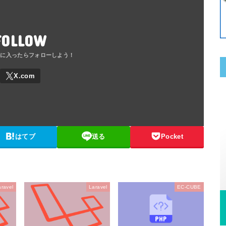
FOLLOW
はてブ
送る
Pocket
aravel
Laravel
EC-CUBE