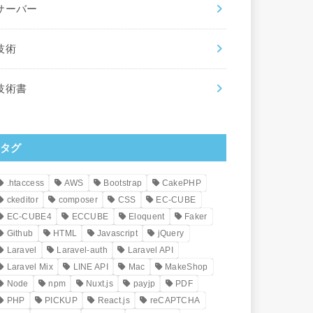
サーバー
技術
技術書
タグ
.htaccess
AWS
Bootstrap
CakePHP
ckeditor
composer
CSS
EC-CUBE
EC-CUBE4
ECCUBE
Eloquent
Faker
Github
HTML
Javascript
jQuery
Laravel
Laravel-auth
Laravel API
Laravel Mix
LINE API
Mac
MakeShop
Node
npm
Nuxt.js
payjp
PDF
PHP
PICKUP
React.js
reCAPTCHA