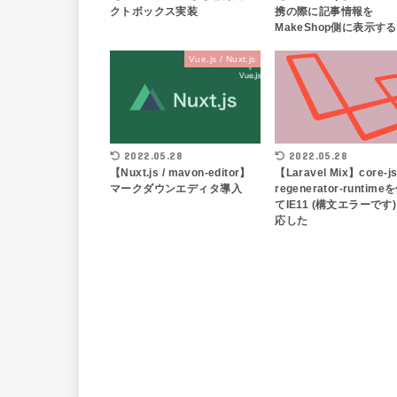
クトボックス実装
携の際に記事情報を
MakeShop側に表示する
Vue.js / Nuxt.js
2022.05.28
2022.05.28
【Nuxt.js / mavon-editor】
【Laravel Mix】core-j
マークダウンエディタ導入
regenerator-runtim
てIE11 (構文エラーです
応した