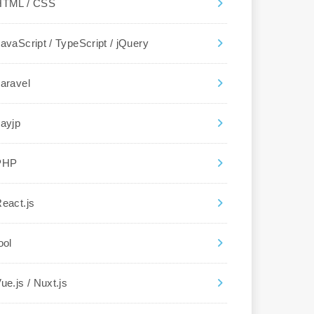
HTML / CSS
avaScript / TypeScript / jQuery
aravel
ayjp
PHP
eact.js
ool
ue.js / Nuxt.js