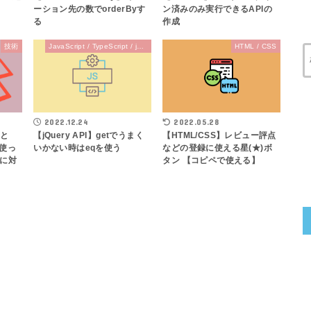
ーション先の数でorderByす
ン済みのみ実行できるAPIの
る
作成
技術
JavaScript / TypeScript / jQuery
HTML / CSS
2022.12.24
2022.05.28
sと
【jQuery API】getでうまく
【HTML/CSS】レビュー評点
eを使っ
いかない時はeqを使う
などの登録に使える星(★)ボ
)に対
タン 【コピペで使える】