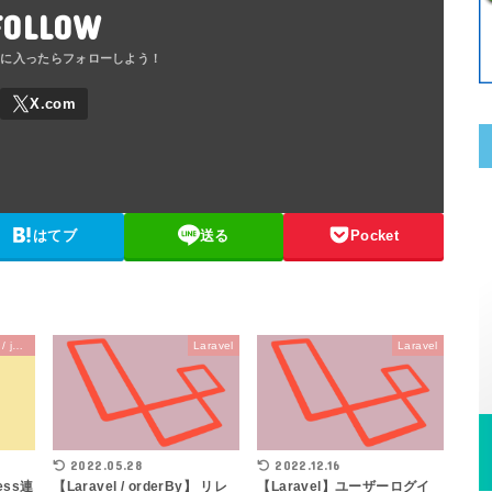
FOLLOW
はてブ
送る
Pocket
JavaScript / TypeScript / jQuery
Laravel
Laravel
2022.05.28
2022.12.16
ess連
【Laravel / orderBy】 リレ
【Laravel】ユーザーログイ