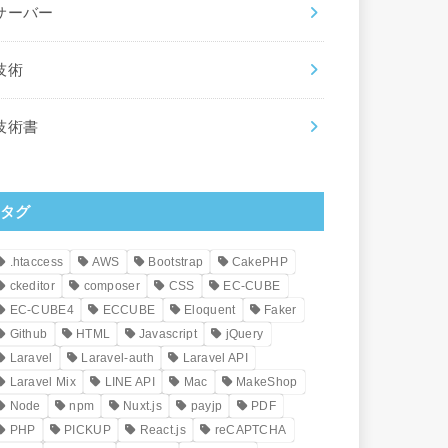
サーバー
技術
技術書
タグ
.htaccess
AWS
Bootstrap
CakePHP
ckeditor
composer
CSS
EC-CUBE
EC-CUBE4
ECCUBE
Eloquent
Faker
Github
HTML
Javascript
jQuery
Laravel
Laravel-auth
Laravel API
Laravel Mix
LINE API
Mac
MakeShop
Node
npm
Nuxt.js
payjp
PDF
PHP
PICKUP
React.js
reCAPTCHA