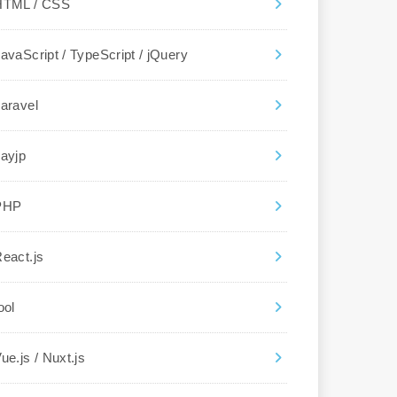
HTML / CSS
avaScript / TypeScript / jQuery
aravel
ayjp
PHP
eact.js
ool
ue.js / Nuxt.js