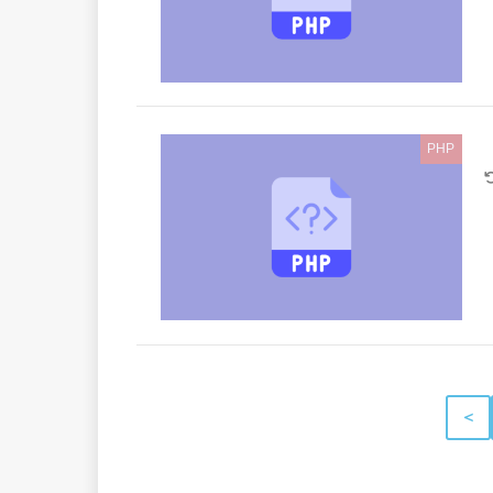
PHP
＜