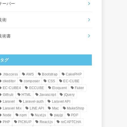
サーバー
技術
技術書
タグ
.htaccess
AWS
Bootstrap
CakePHP
ckeditor
composer
CSS
EC-CUBE
EC-CUBE4
ECCUBE
Eloquent
Faker
Github
HTML
Javascript
jQuery
Laravel
Laravel-auth
Laravel API
Laravel Mix
LINE API
Mac
MakeShop
Node
npm
Nuxt.js
payjp
PDF
PHP
PICKUP
React.js
reCAPTCHA