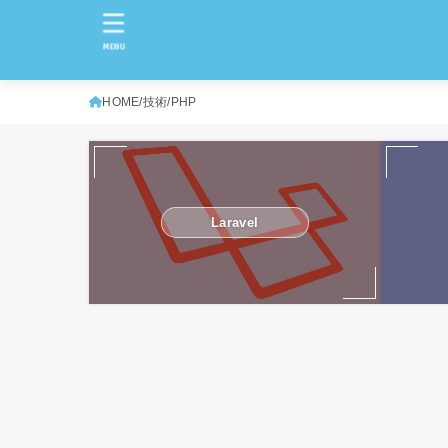
MENU
HOME
技術
PHP
Laravel