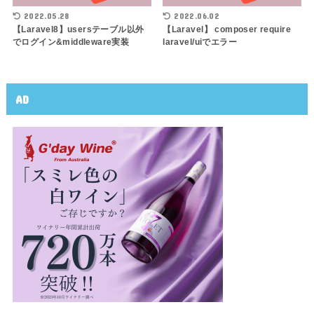
2022.05.28
2022.06.02
【Laravel8】usersテーブル以外
【Laravel】 composer require
でログイン&middleware実装
laravel/uiでエラー
AD