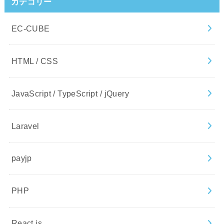
カテゴリー
EC-CUBE
HTML / CSS
JavaScript / TypeScript / jQuery
Laravel
payjp
PHP
React.js