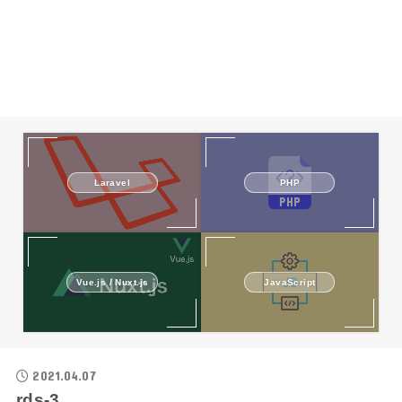
Laravel
PHP
Vue.js / Nuxt.js
JavaScript
2021.04.07
rds-3